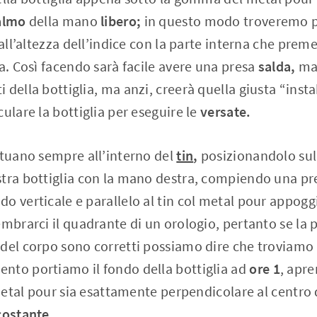
almo
della mano
libero;
in questo modo troveremo p
 all’altezza dell’indice con la parte interna che preme
ta. Così facendo sarà facile avere una presa
salda,
ma
della bottiglia, ma anzi, creerà quella giusta “instab
ulare la bottiglia per eseguire le
versate.
ttuano sempre all’interno del
tin
,
posizionandolo su
stra bottiglia con la mano destra, compiendo una p
o verticale e parallelo al tin col metal pour appogg
mbrarci il quadrante di un orologio, pertanto se la p
del corpo sono corretti possiamo dire che troviamo 
nto portiamo il fondo della bottiglia ad
ore 1
, apr
 metal pour sia esattamente perpendicolare al centro 
costante.