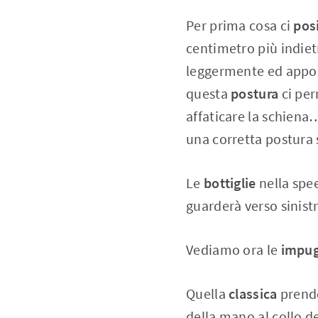
Per prima cosa ci
pos
centimetro più indiet
leggermente ed appogg
questa
postura
ci per
affaticare la schien
una corretta postura 
Le
bottiglie
nella spe
guarderà verso sinistra
Vediamo ora le
impug
Quella
classica
prende
della mano al collo d