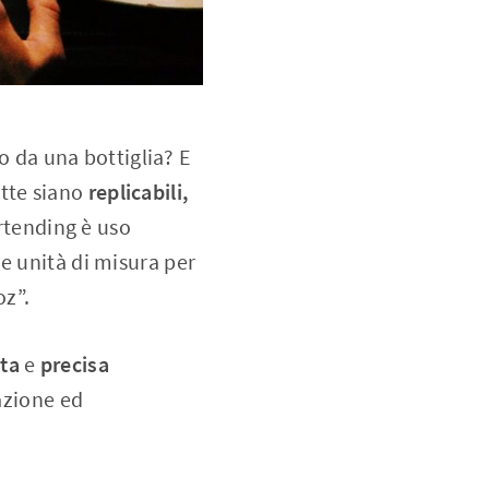
 da una bottiglia? E
ette siano
replicabili,
rtending è uso
e unità di misura per
oz”.
tta
e
precisa
azione ed