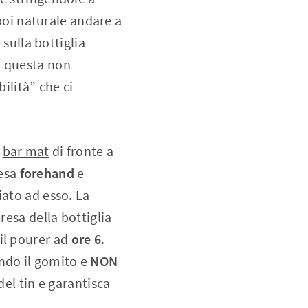
oi naturale andare a
 sulla bottiglia
 questa non
ilità” che ci
l
bar mat
di fronte a
resa
forehand
e
iato ad esso. La
resa della bottiglia
il pourer ad
ore 6
.
endo il gomito e
NON
del tin e garantisca