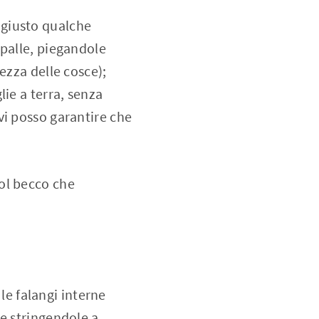
 giusto qualche
spalle, piegandole
ezza delle cosce);
lie a terra, senza
 vi posso garantire che
ol becco che
le falangi interne
e stringendole a