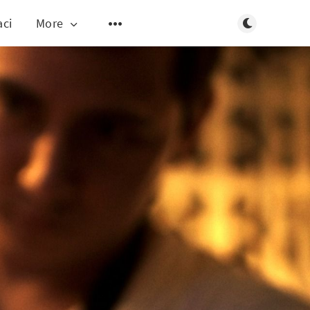
Toggle dark m
aci
More