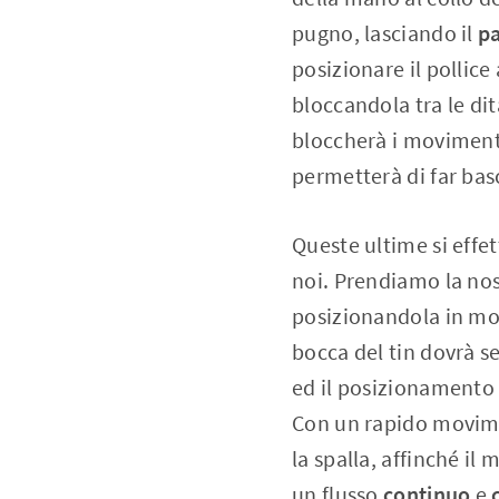
pugno, lasciando il
p
posizionare il pollice
bloccandola tra le di
bloccherà i movimenti 
permetterà di far basc
Queste ultime si effe
noi. Prendiamo la no
posizionandola in mod
bocca del tin dovrà se
ed il posizionamento 
Con un rapido movime
la spalla, affinché il
un flusso
continuo
e