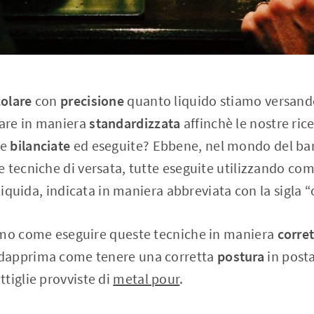
colare
con
precisione
quanto liquido stiamo versando
are in maniera
standardizzata
affinchè le nostre ric
te
bilanciate
ed eseguite? Ebbene, nel mondo del ba
 tecniche di versata, tutte eseguite utilizzando com
 liquida, indicata in maniera abbreviata con la sigla “
emo come eseguire queste tecniche in maniera
corre
dapprima come tenere una corretta
postura
in post
tiglie provviste di
metal pour
.