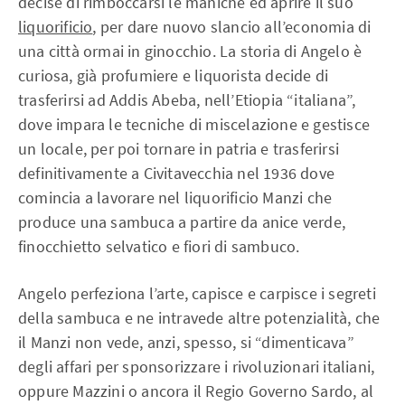
decise di rimboccarsi le maniche ed aprire il suo
liquorificio
, per dare nuovo slancio all’economia di
una città ormai in ginocchio. La storia di Angelo è
curiosa, già profumiere e liquorista decide di
trasferirsi ad Addis Abeba, nell’Etiopia “italiana”,
dove impara le tecniche di miscelazione e gestisce
un locale, per poi tornare in patria e trasferirsi
definitivamente a Civitavecchia nel 1936 dove
comincia a lavorare nel liquorificio Manzi che
produce una sambuca a partire da anice verde,
finocchietto selvatico e fiori di sambuco.
Angelo perfeziona l’arte, capisce e carpisce i segreti
della sambuca e ne intravede altre potenzialità, che
il Manzi non vede, anzi, spesso, si “dimenticava”
degli affari per sponsorizzare i rivoluzionari italiani,
oppure Mazzini o ancora il Regio Governo Sardo, al