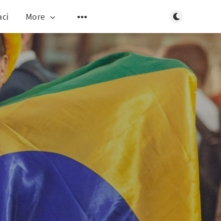
Toggle dark m
aci
More