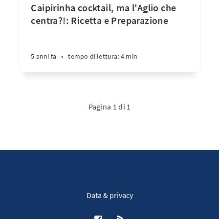
Caipirinha cocktail, ma l'Aglio che
centra?!: Ricetta e Preparazione
5 anni fa
•
tempo di lettura: 4 min
Pagina 1 di 1
Data & privacy