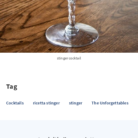
stinger cocktail
Tag
Cocktails
ricetta stinger
stinger
The Unforgettables