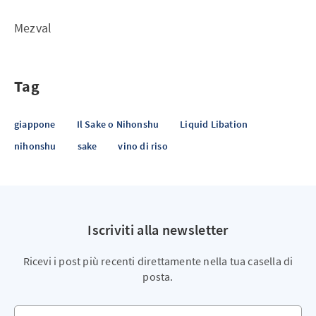
Mezval
Tag
giappone
Il Sake o Nihonshu
Liquid Libation
nihonshu
sake
vino di riso
Iscriviti alla newsletter
Ricevi i post più recenti direttamente nella tua casella di
posta.
Il tuo indirizzo email