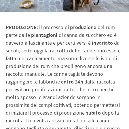
PRODUZIONE:
il processo di
produzione
del rum
parte dalle
piantagioni
di canna da zucchero ed è
davvero affascinante e per certi versi è
invariato
da
secoli; certo oggi la raccolta delle canne può essere
fatta meccanicamente, ma sono diverse le isole di
produzione del rum che prediligono ancora una
raccolta manuale. Le canne tagliate devono
raggiungere le fabbriche
entro 24h
dalla raccolta
per
evitare
proliferazioni batteriche, ecco perché
molto spesso le grandi aziende sorgono in
prossimità dei campi coltivati, potendo permettersi
di iniziare il processo di produzione
subito
dopo la
raccolta. Una volta arrivate in fabbrica le canne
vengono
tagliate
e
spremute,
rilasciando un succo