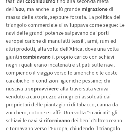
fasti del
colonialismo
fino alla seconda metà
dell’
800,
ma anche la più grande
migrazione
di
massa della storia, seppure forzata. La politica del
triangolo commerciale si sviluppava come segue: Le
navi delle grandi potenze salpavano dai porti
europei cariche di manufatti tessili, armi, rum ed
altri prodotti, alla volta dell’Africa, dove una volta
giunti
scambiavano
il proprio carico con schiavi
negri i quali erano incatenati e stipati sulle navi,
compiendo il viaggio verso le americhe e le coste
caraibiche in condizioni igieniche pessime; chi
riusciva a
sopravvivere
alla traversata veniva
venduto a caro prezzo ai negrieri assoldati dai
proprietari delle piantagioni di tabacco, canna da
zucchero, cotone e caffè.
Una volta “scaricati” gli
schiavi le navi si
rifornivano
dei beni d’oltreoceano
e tornavano verso l’Europa, chiudendo il triangolo