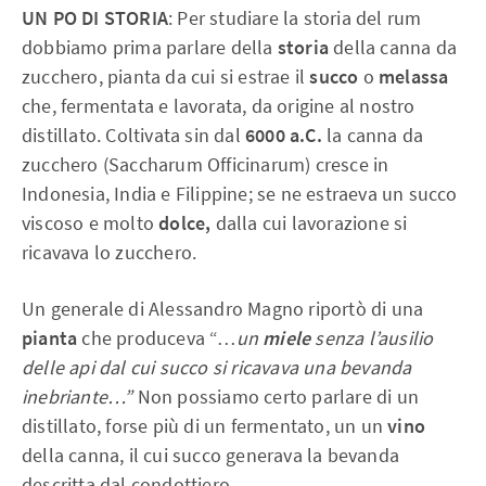
UN PO DI STORIA
: Per studiare la storia del rum
dobbiamo prima parlare della
storia
della canna da
zucchero, pianta da cui si estrae il
succo
o
melassa
che, fermentata e lavorata, da origine al nostro
distillato.
Coltivata sin dal
6000 a.C.
la canna da
zucchero (Saccharum Officinarum) cresce in
Indonesia, India e Filippine; se ne estraeva un succo
viscoso e molto
dolce,
dalla cui lavorazione si
ricavava lo zucchero.
Un generale di Alessandro Magno riportò di una
pianta
che produceva “…
un
miele
senza l’ausilio
delle api dal cui succo si ricavava una bevanda
inebriante…”
Non possiamo certo parlare di un
distillato, forse più di un fermentato, un un
vino
della canna, il cui succo generava la bevanda
descritta dal condottiero.