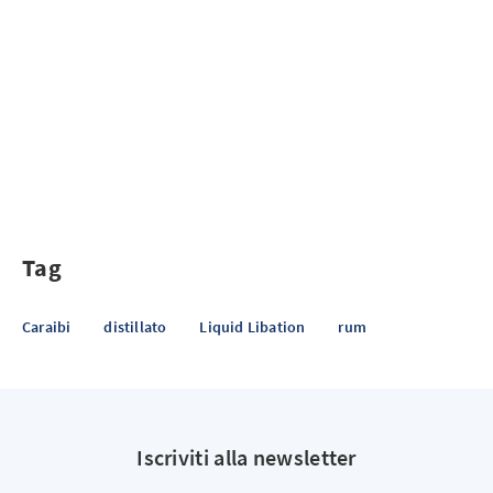
Tag
Caraibi
distillato
Liquid Libation
rum
Iscriviti alla newsletter