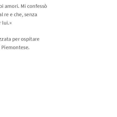
oi amori. Mi confessò
l re e che, senza
 lui.»
zzata per ospitare
e Piemontese.