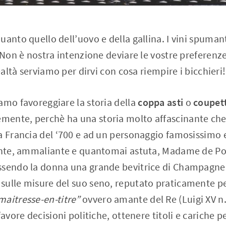
uanto quello dell’uovo e della gallina. I vini spuman
 Non è nostra intenzione deviare le vostre preferenze
realtà serviamo per dirvi con cosa riempire i bicchieri!
amo favoreggiare la storia della
coppa asti
o
coupet
ente, perchè ha una storia molto affascinante che 
a Francia del ‘700 e ad un personaggio famosissimo 
cente, ammaliante e quantomai astuta, Madame de 
ssendo la donna una grande bevitrice di Champagne, 
sulle misure del suo seno, reputato praticamente pe
maitresse-en-titre”
ovvero amante del Re (Luigi XV n.d
favore decisioni politiche, ottenere titoli e cariche pe