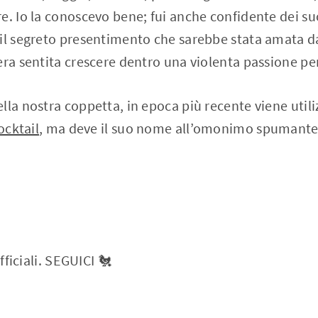
e. Io la conoscevo bene; fui anche confidente dei su
il segreto presentimento che sarebbe stata amata da
era sentita crescere dentro una violenta passione per
lla nostra coppetta, in epoca più recente viene utili
ocktail
, ma deve il suo nome all’omonimo spumant
ufficiali. SEGUICI 🐔