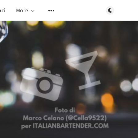
Toggle dark m
aci
More