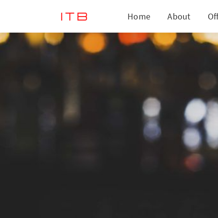
Home
About
Of