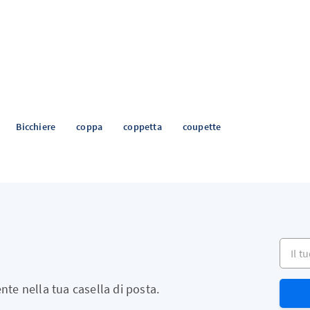
Bicchiere
coppa
coppetta
coupette
Il tuo 
ente nella tua casella di posta.