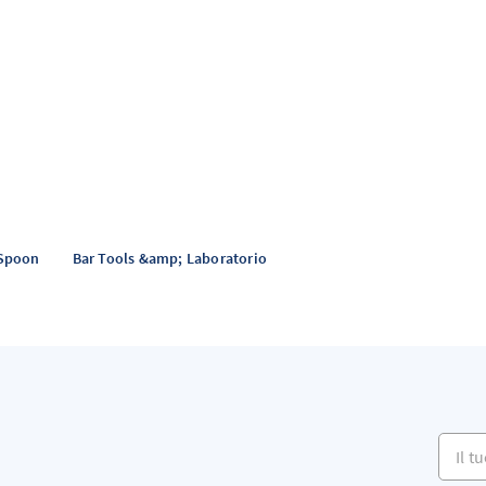
 Spoon
Bar Tools &amp; Laboratorio
Il tuo 