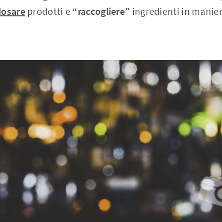
dosare
prodotti e
“raccogliere”
ingredienti in manie