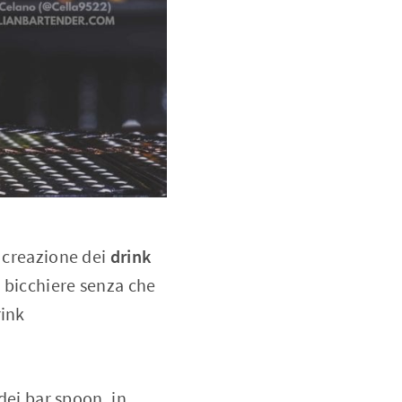
a creazione dei
drink
l bicchiere senza che
rink
dei bar spoon, in