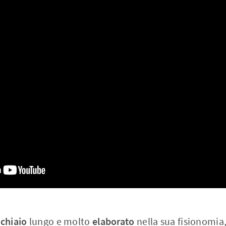
chiaio
lungo e molto
elaborato
nella sua fisionomia,