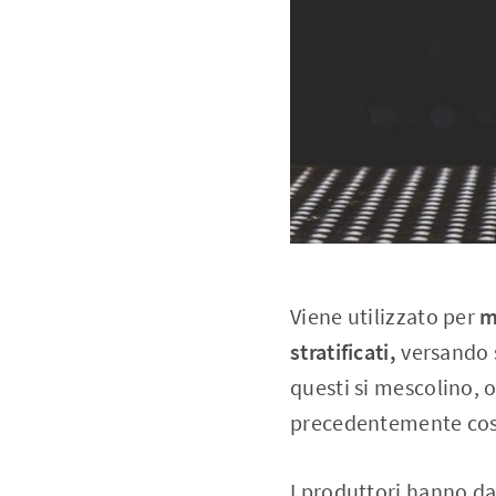
Viene utilizzato per
m
stratificati,
versando s
questi si mescolino,
precedentemente cost
I produttori hanno dat