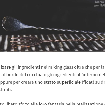
ixare
gli ingredienti nel
mixing glass
oltre che per l
ul bordo del cucchiaio gli ingredienti all’interno de
 oppure per creare uno
strato superficiale
(float) su d
ruiti.
o libero sfogo alla loro fantasia nella realizzazione 