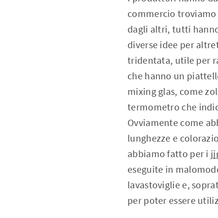
commercio troviamo d
dagli altri, tutti han
diverse idee per altr
tridentata, utile per 
che hanno un piattello
mixing glas, come zoll
termometro che indica
Ovviamente come abbia
lunghezze e colorazion
abbiamo fatto per i
j
eseguite in malomodo 
lavastoviglie e, sopr
per poter essere utili