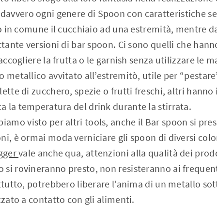
avvero ogni genere di Spoon con caratteristiche se
no in comune il cucchiaio ad una estremità, mentre da
ettante versioni di bar spoon. Ci sono quelli che han
raccogliere la frutta o le garnish senza utilizzare le 
 metallico avvitato all’estremitò, utile per “pestare
ette di zucchero, spezie o frutti freschi, altri hanno
 la temperatura del drink durante la stirrata.
mo visto per altri tools, anche il Bar spoon si pres
i, è ormai moda verniciare gli spoon di diversi color
igger
vale anche qua, attenzioni alla qualità dei prod
si rovineranno presto, non resisteranno ai frequent
attutto, potrebbero liberare l’anima di un metallo so
zzato a contatto con gli alimenti.