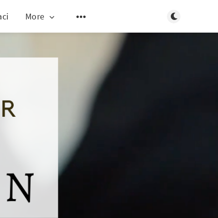
Toggle dark m
aci
More