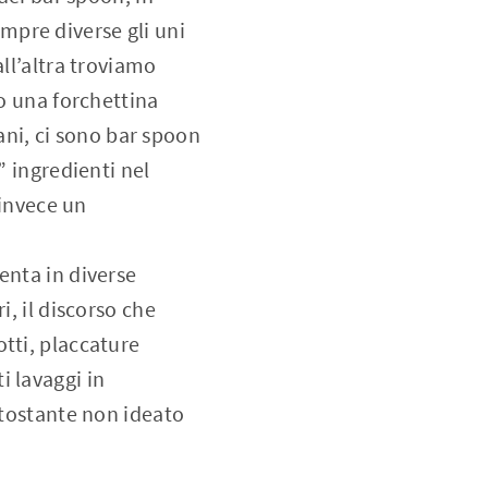
mpre diverse gli uni
ll’altra troviamo
no una forchettina
mani, ci sono bar spoon
” ingredienti nel
 invece un
enta in diverse
i, il discorso che
otti, placcature
i lavaggi in
ttostante non ideato