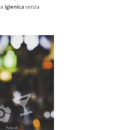
ra
igienica
senza