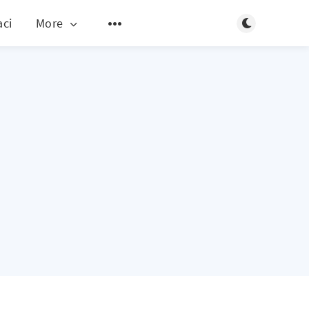
Toggle dark m
aci
More