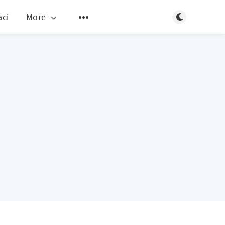
Toggle dark m
aci
More